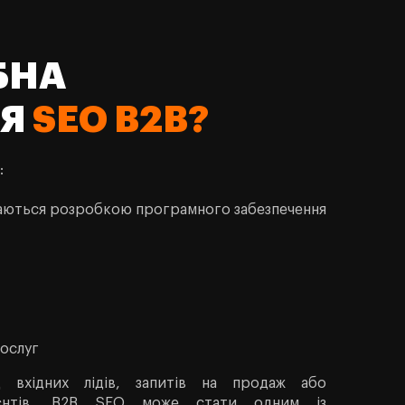
БНА
ІЯ
SEO B2B?
:
ймаються розробкою програмного забезпечення
ослуг
 вхідних лідів, запитів на продаж або
лієнтів, B2B SEO може стати одним із