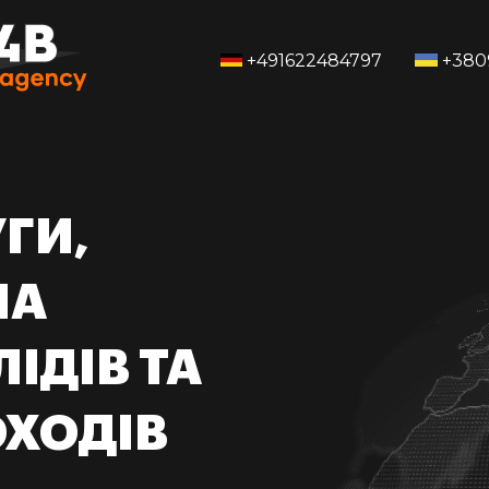
+491622484797
+380
ГИ,
НА
ІДІВ ТА
ОХОДІВ