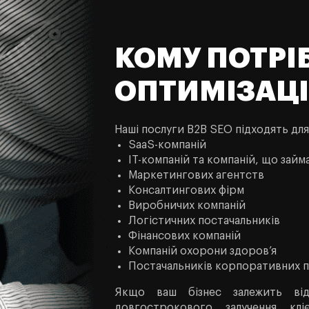
КОМУ ПОТРІ
ОПТИМІЗАЦ
Наші послуги B2B SEO підходять для
SaaS-компаній
IT-компаній та компаній, що за
Маркетингових агентств
Консалтингових фірм
Виробничих компаній
Логістичних постачальників
Фінансових компаній
Компаній охорони здоров’я
Постачальників корпоративних п
Якщо ваш бізнес залежить від
довгострокового залучення к