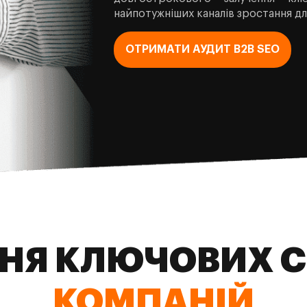
найпотужніших каналів зростання для
ОТРИМАТИ АУДИТ B2B SEO
НЯ КЛЮЧОВИХ С
КОМПАНІЙ