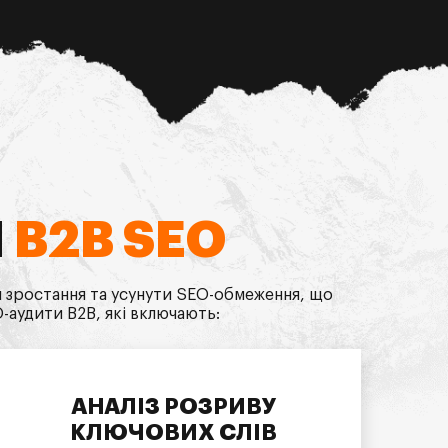
Я
B2B SEO
ля зростання та усунути SEO-обмеження, що
аудити B2B, які включають:
АНАЛІЗ РОЗРИВУ
КЛЮЧОВИХ СЛІВ