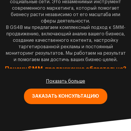
социальные сети. Это незаменимый инструмент
современного маркетинга, который помогает
бизнесу расти независимо от его масштаба или
сферы деятельности.
В GS4B мы предлагаем комплексный подход к SMM-
продвижению, включающий анализ вашего бизнеса,
создание качественного контента, настройку
таргетированной рекламы и постоянный
мониторинг результатов. Мы работаем на результат
и помогаем вам достичь ваших бизнес-целей.
Почему SMM-продвижение обязательно?
78% потребителей
готовы покупать у
Показать больше
компаний, с которыми они имели позитивный
опыт в социальных сетях.
ЗАКАЗАТЬ КОНСУЛЬТАЦИЮ
55% людей
узнают о новых брендах именно
через социальные платформы (данные The Harris
Poll).
До 70% органического трафика
может
генерировать качественное SMM-продвижение
для сайта и бизнеса.